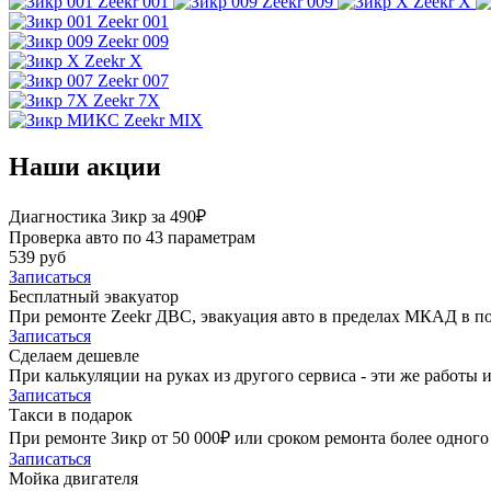
Zeekr 001
Zeekr 009
Zeekr X
Zeekr 001
Zeekr 009
Zeekr X
Zeekr 007
Zeekr 7X
Zeekr MIX
Наши акции
Диагностика Зикр за 490₽
Проверка авто по 43 параметрам
539 руб
Записаться
Бесплатный эвакуатор
При ремонте Zeekr ДВС, эвакуация авто в пределах МКАД в по
Записаться
Сделаем дешевле
При калькуляции на руках из другого сервиса - эти же работы и
Записаться
Такси в подарок
При ремонте Зикр от 50 000₽ или сроком ремонта более одного 
Записаться
Мойка двигателя