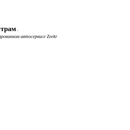
етрам
.
ированном автосервисе Zeekr