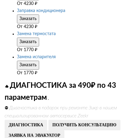
От
4230
₽
Заправка кондиционера
Заказать
От
4230
₽
Замена термостата
Заказать
От
1770
₽
Замена испарителя
Заказать
От
1770
₽
ДИАГНОСТИКА за 490₽ по 43
🔥
параметрам
.
Диагностика в подарок при ремонте Зикр в нашем
⛔
специализированном автосервисе Zeekr
ДИАГНОСТИКА
ПОЛУЧИТЬ КОНСУЛЬТАЦИЮ
ЗАЯВКА НА ЭВАКУАТОР