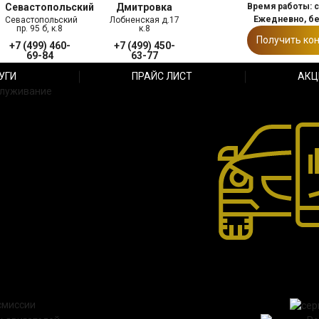
Севастопольский
Дмитровка
Время работы: с 
Ежедневно, б
Севастопольский
Лобненская д.17
пр. 95 б, к.8
к.8
Получить ко
+7 (499) 460-
+7 (499) 450-
69-84
63-77
УГИ
ПРАЙС ЛИСТ
АКЦ
служивание
смиссии