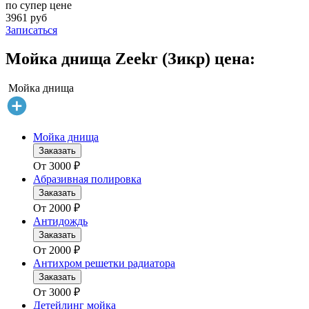
по супер цене
3961 руб
Записаться
Мойка днища Zeekr (Зикр) цена:
Мойка днища
Мойка днища
Заказать
От
3000
₽
Абразивная полировка
Заказать
От
2000
₽
Антидождь
Заказать
От
2000
₽
Антихром решетки радиатора
Заказать
От
3000
₽
Детейлинг мойка