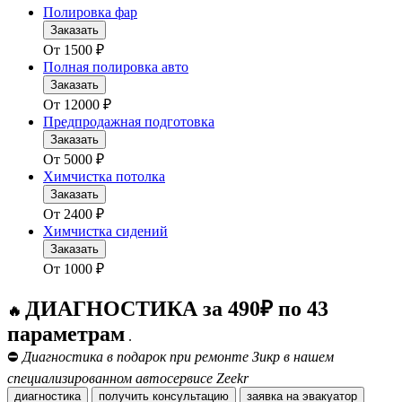
Полировка фар
Заказать
От
1500
₽
Полная полировка авто
Заказать
От
12000
₽
Предпродажная подготовка
Заказать
От
5000
₽
Химчистка потолка
Заказать
От
2400
₽
Химчистка сидений
Заказать
От
1000
₽
ДИАГНОСТИКА за 490₽ по 43
🔥
параметрам
.
⛔
Диагностика в подарок при ремонте Зикр в нашем
специализированном автосервисе Zeekr
диагностика
получить консультацию
заявка на эвакуатор