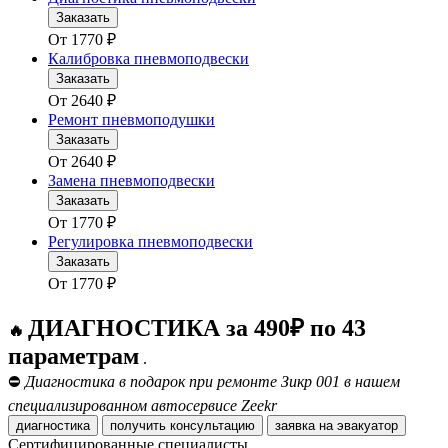
Заказать
От
1770
₽
Калибровка пневмоподвески
Заказать
От
2640
₽
Ремонт пневмоподушки
Заказать
От
2640
₽
Замена пневмоподвески
Заказать
От
1770
₽
Регулировка пневмоподвески
Заказать
От
1770
₽
ДИАГНОСТИКА за 490₽ по 43
🔥
параметрам
.
⛔
Диагностика в подарок при ремонте Зикр 001 в нашем
специализированном автосервисе Zeekr
диагностика
получить консультацию
заявка на эвакуатор
Сертифицированные специалисты