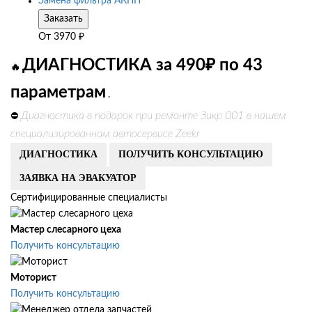
Замена фильтра АКПП
Заказать
От
3970
₽
ДИАГНОСТИКА за 490₽ по 43
🔥
параметрам
.
Диагностика в подарок при ремонте Зикр 001 в нашем
⛔
специализированном автосервисе Zeekr
ДИАГНОСТИКА
ПОЛУЧИТЬ КОНСУЛЬТАЦИЮ
ЗАЯВКА НА ЭВАКУАТОР
Сертифицированные специалисты
Мастер слесарного цеха
Получить консультацию
Моторист
Получить консультацию