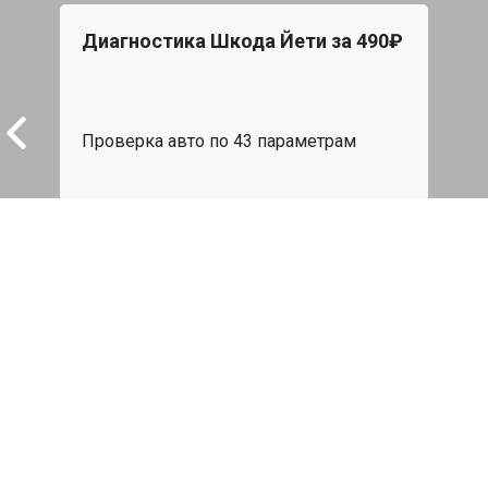
Диагностика Шкода Йети за 490₽
Бес
При 
Star
Проверка авто по 43 параметрам
авто
539 руб
я
Записаться
Замена термостата Skoda