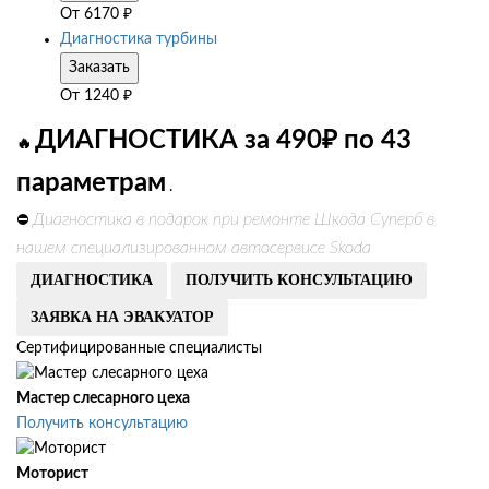
От
6170
₽
Диагностика турбины
Заказать
От
1240
₽
ДИАГНОСТИКА за 490₽ по 43
🔥
параметрам
.
Диагностика в подарок при ремонте Шкода Суперб в
⛔
нашем специализированном автосервисе Skoda
ДИАГНОСТИКА
ПОЛУЧИТЬ КОНСУЛЬТАЦИЮ
ЗАЯВКА НА ЭВАКУАТОР
Сертифицированные специалисты
Мастер слесарного цеха
Получить консультацию
Моторист