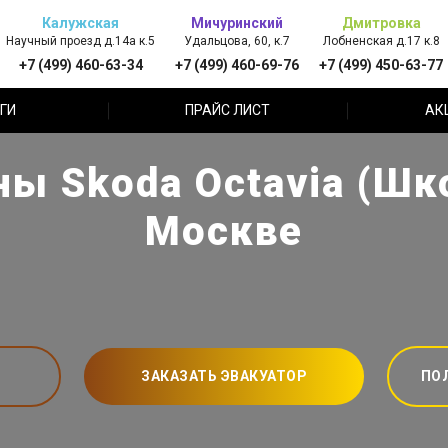
Калужская
Мичуринский
Дмитровка
Научный проезд д.14а к.5
Удальцова, 60, к.7
Лобненская д.17 к.8
+7 (499) 460-63-34
+7 (499) 460-69-76
+7 (499) 450-63-77
ГИ
ПРАЙС ЛИСТ
АК
ы Skoda Octavia (Шк
Москве
ЗАКАЗАТЬ ЭВАКУАТОР
ПО