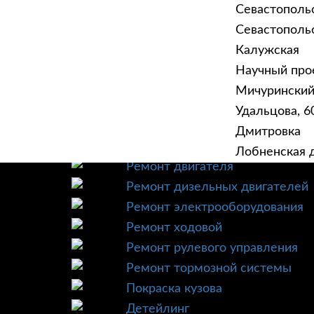
Севастополь
Севастопольск
Калужская
Научный прое
ГЛАВНАЯ
УСЛУ
Мичурински
Техническое обслуживание
Удальцова, 60
Диагностика
Дмитровка
Ремонт трансмиссии
Лобненская д
Ремонт двигателя
Ремонт дизельных двигателей
Ремонт электрооборудования
Ремонт ходовой
Ремонт рулевого управления
Ремонт тормозной системы
Покраска кузова
Детейлинг