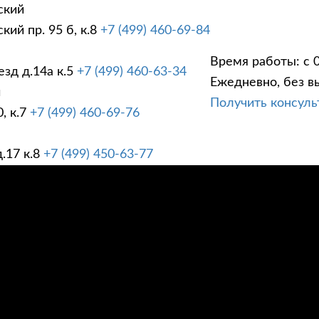
ский
ий пр. 95 б, к.8
+7 (499) 460-69-84
Время работы: с 0
зд д.14а к.5
+7 (499) 460-63-34
Ежедневно, без в
ГИ
ПРАЙС ЛИСТ
АК
й
Получить консул
, к.7
+7 (499) 460-69-76
.17 к.8
+7 (499) 450-63-77