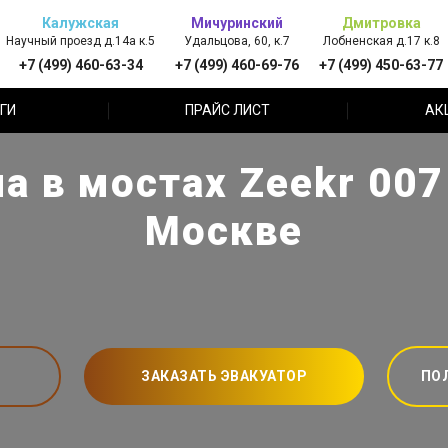
Калужская
Мичуринский
Дмитровка
Научный проезд д.14а к.5
Удальцова, 60, к.7
Лобненская д.17 к.8
+7 (499) 460-63-34
+7 (499) 460-69-76
+7 (499) 450-63-77
ГИ
ПРАЙС ЛИСТ
АК
а в мостах Zeekr 007 
Москве
ЗАКАЗАТЬ ЭВАКУАТОР
ПО