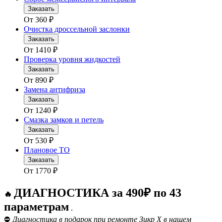
Заказать
От
360
₽
Очистка дроссельной заслонки
Заказать
От
1410
₽
Проверка уровня жидкостей
Заказать
От
890
₽
Замена антифриза
Заказать
От
1240
₽
Смазка замков и петель
Заказать
От
530
₽
Плановое ТО
Заказать
От
1770
₽
ДИАГНОСТИКА за 490₽ по 43
🔥
параметрам
.
⛔
Диагностика в подарок при ремонте Зикр Х в нашем