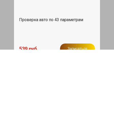
Проверка авто по 43 параметрам
539 руб
Записаться
Бесплатный эвакуатор
При ремонте Zeekr X ДВС, эвакуация
авто в пределах МКАД в подарок.