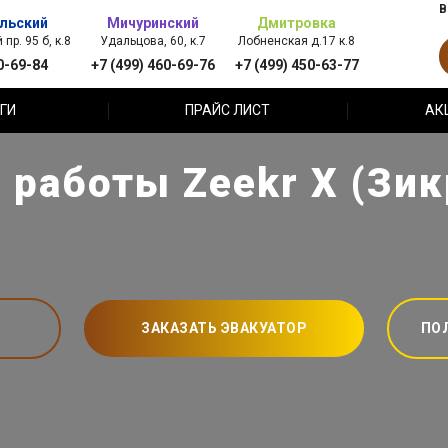
В
льский
Мичуринский
Дмитровка
пр. 95 б, к.8
Удальцова, 60, к.7
Лобненская д.17 к.8
0-69-84
+7 (499) 460-69-76
+7 (499) 450-63-77
ГИ
ПРАЙС ЛИСТ
АК
работы Zeekr X (Зик
ЗАКАЗАТЬ ЭВАКУАТОР
ПО