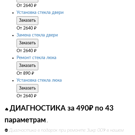
От
2640
₽
Установка стекла двери
Заказать
От
2640
₽
Замена стекла двери
Заказать
От
2640
₽
Ремонт стекла люка
Заказать
От
890
₽
Установка стекла люка
Заказать
От
2640
₽
ДИАГНОСТИКА за 490₽ по 43
🔥
параметрам
.
Диагностика в подарок при ремонте Зикр 009 в нашем
⛔