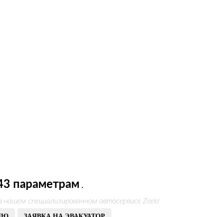
43 параметрам
.
в нашем специализированном автосервисе Zeekr
ИЮ
ЗАЯВКА НА ЭВАКУАТОР