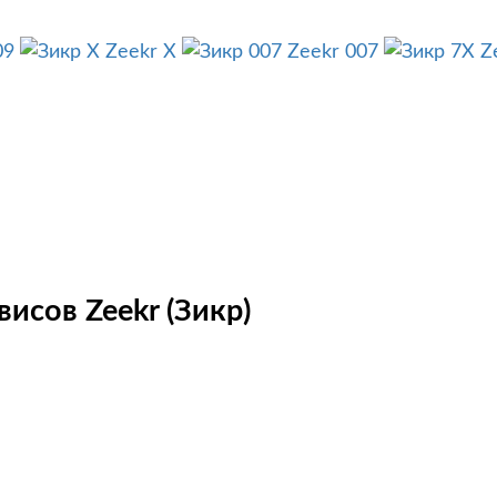
09
Zeekr X
Zeekr 007
Z
исов Zeekr (Зикр)