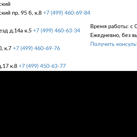
ский
ий пр. 95 б, к.8
+7 (499) 460-69-84
Время работы: с 0
зд д.14а к.5
+7 (499) 460-63-34
Ежедневно, без в
ГИ
ПРАЙС ЛИСТ
АК
й
Получить консул
, к.7
+7 (499) 460-69-76
.17 к.8
+7 (499) 450-63-77