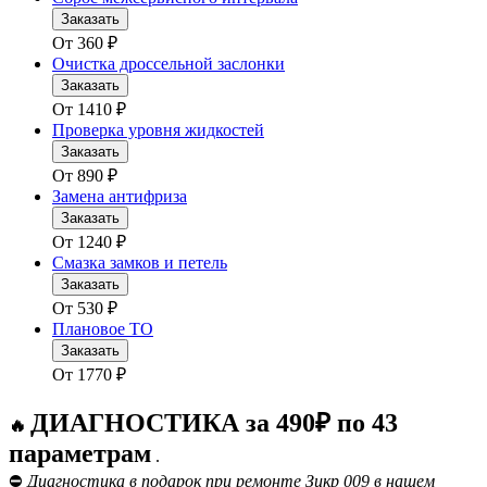
Заказать
От
360
₽
Очистка дроссельной заслонки
Заказать
От
1410
₽
Проверка уровня жидкостей
Заказать
От
890
₽
Замена антифриза
Заказать
От
1240
₽
Смазка замков и петель
Заказать
От
530
₽
Плановое ТО
Заказать
От
1770
₽
ДИАГНОСТИКА за 490₽ по 43
🔥
параметрам
.
⛔
Диагностика в подарок при ремонте Зикр 009 в нашем