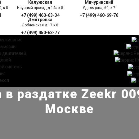
й
Калужская
Мичуринский
, к.8
Научный проезд д.14а к.5
Удальцова, 60, к.7
4
+7 (499) 460-63-34
+7 (499) 460-69-76
Дмитровка
Лобненская д.17 к.8
+7 (499) 450-63-77
УГИ
ПРАЙС ЛИСТ
АКЦ
служивание
смиссии
 двигателей
Ре
довой
Р
ой системы
инг
екол
 в раздатке Zeekr 009
Москве