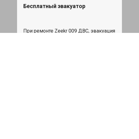
Бесплатный эвакуатор
При ремонте Zeekr 009 ДВС, эвакуация
авто в пределах МКАД в подарок.
Записаться
Сделаем дешевле
При калькуляции на руках из другого
сервиса - эти же работы и запчасти по
более низкой цене