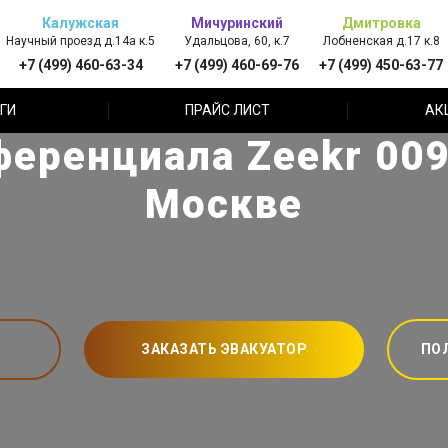
Калужская
Мичуринский
Дмитровка
Научный проезд д.14а к.5
Удальцова, 60, к.7
Лобненская д.17 к.8
+7 (499) 460-63-34
+7 (499) 460-69-76
+7 (499) 450-63-77
ГИ
ПРАЙС ЛИСТ
АК
еренциала Zeekr 009 
Москве
ЗАКАЗАТЬ ЭВАКУАТОР
ПО