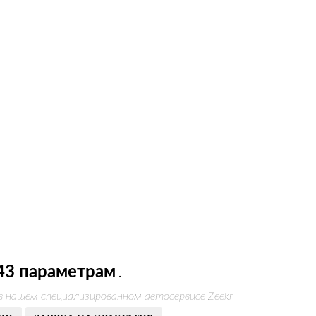
43 параметрам
.
в нашем специализированном автосервисе Zeekr