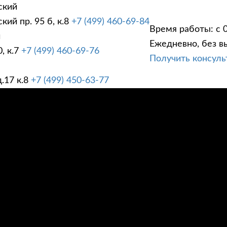
ский
ий пр. 95 б, к.8
+7 (499) 460-69-84
Время работы: с 0
й
Ежедневно, без в
, к.7
+7 (499) 460-69-76
Получить консул
ГИ
ПРАЙС ЛИСТ
АК
.17 к.8
+7 (499) 450-63-77