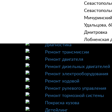
Севастополь
Севастопольск
Мичурински
Удальцова, 60
ГЛАВНАЯ
УСЛУ
Дмитровка
Техническое обслуживание
Лобненская д
Диагностика
Ремонт трансмиссии
Ремонт двигателя
Ремонт дизельных двигателей
Ремонт электрооборудования
Ремонт ходовой
Ремонт рулевого управления
Ремонт тормозной системы
Покраска кузова
Детейлинг