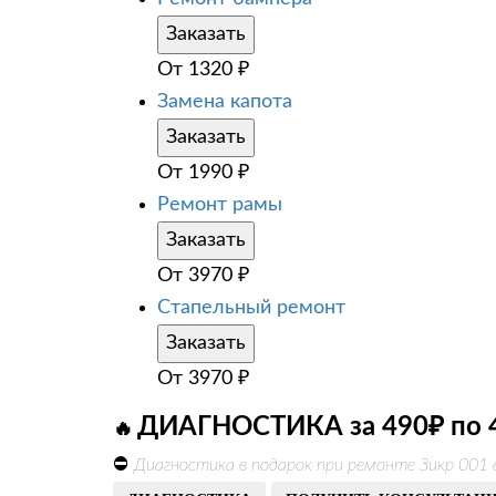
Заказать
От
1320
₽
Замена капота
Заказать
От
1990
₽
Ремонт рамы
Заказать
От
3970
₽
Стапельный ремонт
Заказать
От
3970
₽
ДИАГНОСТИКА за 490₽ по 
🔥
⛔
Диагностика в подарок при ремонте Зикр 001 