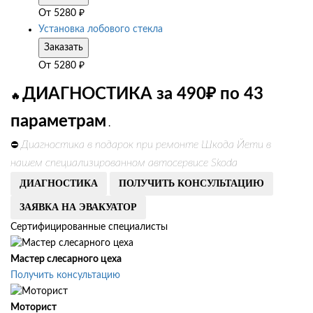
От
5280
₽
Установка лобового стекла
Заказать
От
5280
₽
ДИАГНОСТИКА за 490₽ по 43
🔥
параметрам
.
Диагностика в подарок при ремонте Шкода Йети в
⛔
нашем специализированном автосервисе Skoda
ДИАГНОСТИКА
ПОЛУЧИТЬ КОНСУЛЬТАЦИЮ
ЗАЯВКА НА ЭВАКУАТОР
Сертифицированные специалисты
Мастер слесарного цеха
Получить консультацию
Моторист