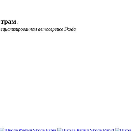
етрам
.
ециализированном автосервисе Skoda
Skoda Fabia
Skoda Rapid