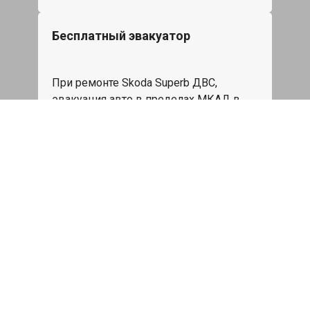
Бесплатный эвакуатор
При ремонте Skoda Superb ДВС,
эвакуация авто в пределах МКАД в
подарок.
Записаться
Сделаем дешевле
При калькуляции на руках из другого
сервиса - эти же работы и запчасти по
более низкой цене