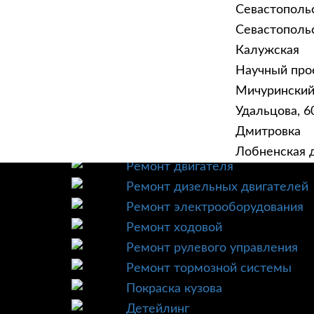
Севастополь
Севастопольск
Калужская
Научный прое
ГЛАВНАЯ
УСЛУ
Мичурински
Техническое обслуживание
Удальцова, 60
Диагностика
Дмитровка
Ремонт трансмиссии
Лобненская д
Ремонт двигателя
Ремонт дизельных двигателей
Ремонт электрооборудования
Ремонт ходовой
Ремонт рулевого управления
Ремонт тормозной системы
Покраска кузова
Детейлинг