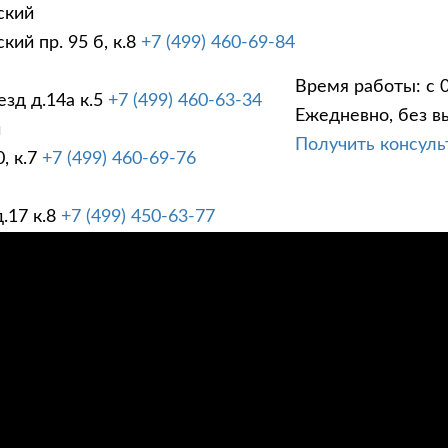
ский
ий пр. 95 б, к.8
+7 (499) 460-69-84
Время работы: с 0
зд д.14а к.5
+7 (499) 460-63-34
Ежедневно, без в
ГИ
ПРАЙС ЛИСТ
АК
й
Получить консул
, к.7
+7 (499) 460-69-76
.17 к.8
+7 (499) 450-63-77