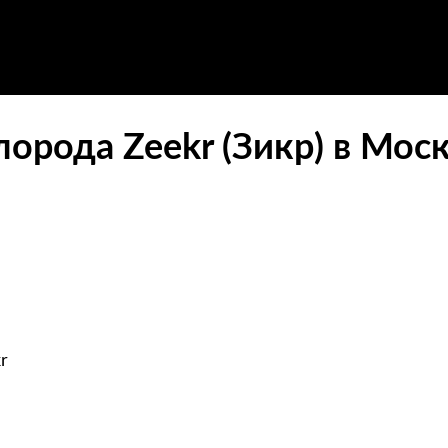
орода Zeekr (Зикр) в Мос
r