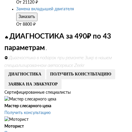
От
21120
₽
Замена вкладышей двигателя
Заказать
От
8800
₽
ДИАГНОСТИКА за 490₽ по 43
🔥
параметрам
.
Диагностика в подарок при ремонте Зикр в нашем
⛔
специализированном автосервисе Zeekr
ДИАГНОСТИКА
ПОЛУЧИТЬ КОНСУЛЬТАЦИЮ
ЗАЯВКА НА ЭВАКУАТОР
Сертифицированные специалисты
Мастер слесарного цеха
Получить консультацию
Моторист