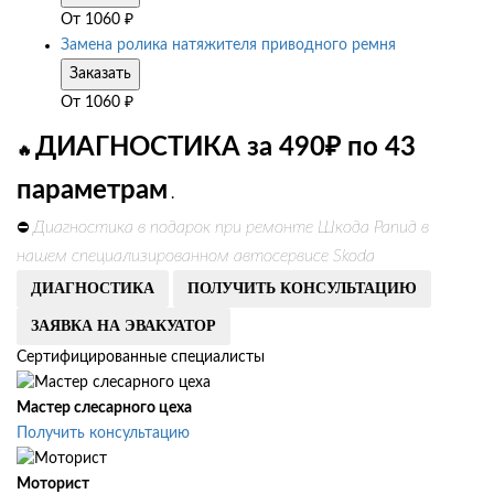
От
1060
₽
Замена ролика натяжителя приводного ремня
Заказать
От
1060
₽
ДИАГНОСТИКА за 490₽ по 43
🔥
параметрам
.
Диагностика в подарок при ремонте Шкода Рапид в
⛔
нашем специализированном автосервисе Skoda
ДИАГНОСТИКА
ПОЛУЧИТЬ КОНСУЛЬТАЦИЮ
ЗАЯВКА НА ЭВАКУАТОР
Сертифицированные специалисты
Мастер слесарного цеха
Получить консультацию
Моторист