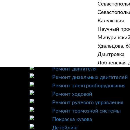
Севастополь
Севастопольск
Калужская
Научный прое
ГЛАВНАЯ
УСЛУ
Мичурински
Техническое обслуживание
Удальцова, 60
Диагностика
Дмитровка
Ремонт трансмиссии
Лобненская д
Ремонт двигателя
Ремонт дизельных двигателей
Ремонт электрооборудования
Ремонт ходовой
Ремонт рулевого управления
Ремонт тормозной системы
Покраска кузова
Детейлинг