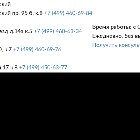
ский
ий пр. 95 б, к.8
+7 (499) 460-69-84
Время работы: с 0
зд д.14а к.5
+7 (499) 460-63-34
Ежедневно, без в
ГИ
ПРАЙС ЛИСТ
АК
й
Получить консул
, к.7
+7 (499) 460-69-76
.17 к.8
+7 (499) 450-63-77