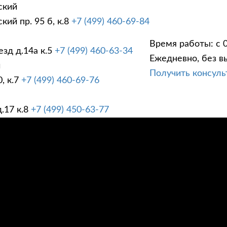
ский
ий пр. 95 б, к.8
+7 (499) 460-69-84
Время работы: с 0
зд д.14а к.5
+7 (499) 460-63-34
Ежедневно, без в
ГИ
ПРАЙС ЛИСТ
АК
й
Получить консул
, к.7
+7 (499) 460-69-76
.17 к.8
+7 (499) 450-63-77