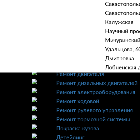
Севастополь
Севастопольск
Калужская
Научный прое
ГЛАВНАЯ
УСЛУ
Мичурински
Техническое обслуживание
Удальцова, 60
Диагностика
Дмитровка
Ремонт трансмиссии
Лобненская д
Ремонт двигателя
Ремонт дизельных двигателей
Ремонт электрооборудования
Ремонт ходовой
Ремонт рулевого управления
Ремонт тормозной системы
Покраска кузова
Детейлинг