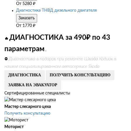
От
5280
₽
Диагностика ТНВД дизельного двигателя
Заказать
От
1770
₽
ДИАГНОСТИКА за 490₽ по 43
🔥
параметрам
.
Диагностика в подарок при ремонте Шкода Кодиак в
⛔
нашем специализированном автосервисе Skoda
ДИАГНОСТИКА
ПОЛУЧИТЬ КОНСУЛЬТАЦИЮ
ЗАЯВКА НА ЭВАКУАТОР
Сертифицированные специалисты
Мастер слесарного цеха
Получить консультацию
Моторист