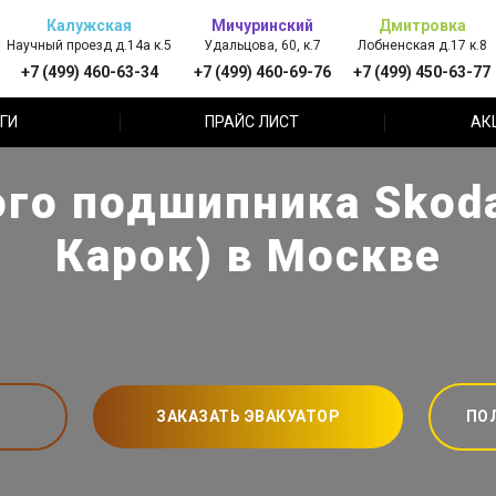
Калужская
Мичуринский
Дмитровка
Научный проезд д.14а к.5
Удальцова, 60, к.7
Лобненская д.17 к.8
+7 (499) 460-63-34
+7 (499) 460-69-76
+7 (499) 450-63-77
ГИ
ПРАЙС ЛИСТ
АК
го подшипника Skod
Карок) в Москве
ЗАКАЗАТЬ ЭВАКУАТОР
ПО