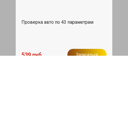
Проверка авто по 43 параметрам
539 руб
Записаться
Бесплатный эвакуатор
При ремонте Zeekr 7X ДВС, эвакуация
авто в пределах МКАД в подарок.