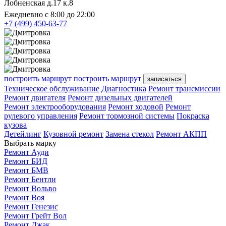
Лобненская д.17 к.8
Ежедневно с 8:00 до 22:00
+7 (499) 450-63-77
построить маршрут
построить маршрут
записаться
Техническое обслуживание
Диагностика
Ремонт трансмиссии
Ремонт двигателя
Ремонт дизельных двигателей
Ремонт электрооборудования
Ремонт ходовой
Ремонт
рулевого управления
Ремонт тормозной системы
Покраска
кузова
Детейлинг
Кузовной ремонт
Замена стекол
Ремонт АКПП
Выбрать марку
Ремонт Ауди
Ремонт БИД
Ремонт БМВ
Ремонт Бентли
Ремонт Вольво
Ремонт Воя
Ремонт Генезис
Ремонт Грейт Вол
Ремонт Джак