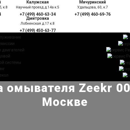
й
Калужская
Мичуринский
, к.8
Научный проезд д.14а к.5
Удальцова, 60, к.7
4
+7 (499) 460-63-34
+7 (499) 460-69-76
Дмитровка
Лобненская д.17 к.8
+7 (499) 450-63-77
УГИ
ПРАЙС ЛИСТ
АКЦ
служивание
смиссии
 двигателей
Ре
довой
Р
ой системы
инг
екол
 омывателя Zeekr 00
Москве